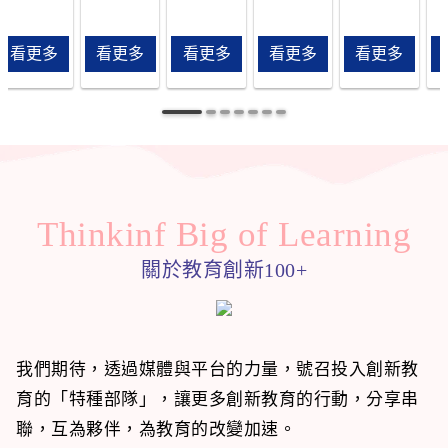
贏在未
教育年會
教育
教育，教
子天下
變化成為
子天下
引發全球
子天下
怎麼教?怎
起
跨國際、
育改革浪
常態，
十五億學
麼學?創新
子
來的能
跨領域，
潮前仆後
2030聯合
生停課
教育年度
同
看更多
力 
看更多
看更多
看更多
看更多
學習分
繼，所有
國永續發
潮，同時
盛會，
習
享；為下
行動的力
展目標
加速教育
2019親子
會
一代，打
量都想要
（SDGs）
現場的破
天下教育
子
造贏在未
找到未來
已成為創
壞式創
創新國際
學
來的新能
人才和未
新解方的
新。面對
年會「素
改
力。10/4台
來學習樣
指南。

教育轉型
養深學
的
北場歡迎
貌。台灣
在永續的
的關鍵時
習」， 邀
共襄盛舉
又該如何
願景下，
刻，我們
您一起為
Thinkinf Big of Learning
踴躍報名!
從標準中
該如何擘
應採取哪
孩子裝備
掙脫，跳
劃未來人
些關鍵作
素養，啟
關於教育創新100+
脫窠臼、
才的樣
為，才能
動深度學
打破舊有
貌？

將停學危
習
迷思？
2021教育
機轉化為
創新國際
實踐數位
我們期待，透過媒體與平台的力量，號召投入創新教
年會將啟
學習的新
育的「特種部隊」，讓更多創新教育的行動，分享串
動永續╳
契機？創
教育的創
新教育年
聯，互為夥伴，為教育的改變加速。
新方程
度盛會