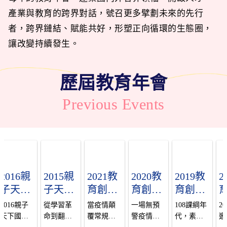
產業與教育的跨界對話，號召更多擘劃未來的先行
者，跨界鏈結、賦能共好，形塑正向循環的生態圈，
讓改變持續發生。
歷屆
教育年會
Previous Events
2016親
2015親
2021教
2020教
2019教
2
子天下
子天下
育創新
育創新
育創新
國際教
教育論
國際年
國際年
國際年
2016親子
從學習革
當疫情顛
一場無預
108課綱年
20
育年會-
壇-翻轉
會│親
會│親
會 | 親
天下國際
命到翻轉
覆常規，
警疫情，
代，素養
邀