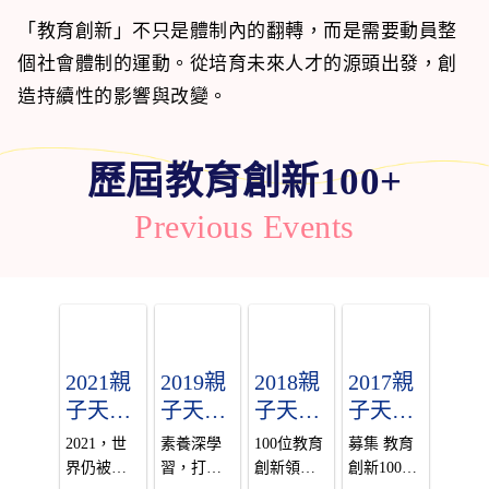
式，邀請
─2020親子
「教育創新」不只是體制內的翻轉，而是需要動員整
您一同打
天下教育
個社會體制的運動。從培育未來人才的源頭出發，創
開感受
創新國際
（Sense）
年會，邀
造持續性的影響與改變。
／勇敢實
您一起探
踐（Do）
討後疫情
／培養改
時代的學
歷屆教育創新100+
變世界的
習新樣
行動者
貌！
Previous Events
（Generate）
2021親
2019親
2018親
2017親
子天下
子天下
子天下
子天下
教育創
教育創
教育創
教育創
2021，世
素養深學
100位教育
募集 教育
新100
新100
新100
新100
界仍被疫
習，打造
創新領
創新100