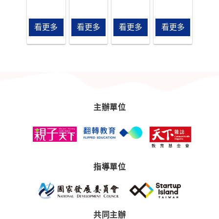
情籠罩，
個人化教
袖，一起
選，我們
108課綱持
育藍圖：
大膽想
正在尋
續深化影
100位教育
像，相互
找，對學
看更多
看更多
看更多
看更多
響，跨域
創新領
激盪學習
習與教
是找到出
袖，一起
的未來。
育，大膽
路的起
大膽想
讓更好的
想像並積
點，學習
像，相互
教育，來
極行動的
和反思是
激盪學習
得更快！
夥伴們。
面對變化
的未來。
從體制內
的唯一答
到體制
主辦單位
案。親子
外，從學
天下教育
校、政
創新100 甄
府、到民
選啟動，
間，打破
和你一起
框架，連
尋找面對
結新科
指導單位
未來的出
技，勇敢
路。
嘗試解決
方案。給
每一個孩
共同主辦
子學得