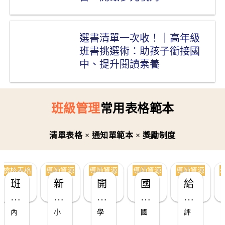
選書清單一次收！｜高年級
班書挑選術：助孩子銜接國
中、提升閱讀素養
班級管理
常用表格範本
清單表格
× 通知單範本
× 獎勵制度
檢核表格
導師資源
導師資源
導師資源
導師資源
班
新
開
國
給
級
生
學
中
家
經
始
返
班
長
內
小
學
國
評
營
業
校
親
一
容
一
用
中
量