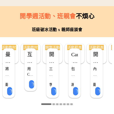
開學週活動、班親會
不煩心
班級破冰活動 x
親師座談會
活動教材
活動教材
開學活動
活動範本
活動範本
曼
互
開
Canva
開
陀
動
學
 AI 
學
羅
式
活
X 
破
將
用
三
包
內
九
遊
動：
互
冰
中
Canva
大
含
容
宮
心
戲
 AI
認
任
動
課
活
包
下載 ▸
翻
李
謝
翻
目
可
務
堂
含
格：
王
識
式
動：
轉
衿
汯
轉
下載 ▸
下載 ▸
下載 ▸
下載 ▸
標
建
活
PPT、
教
教
綺
恩
教
制
卡
彼
遊
賓
分
育
立
動
老
學
室
育
定
活
此 
戲
果
師
解
符
設
習
環
學
動：
× 
王
單、
具
合
計，
單，
境、
期
遊
班
卡
戳
體
課
可
以
班