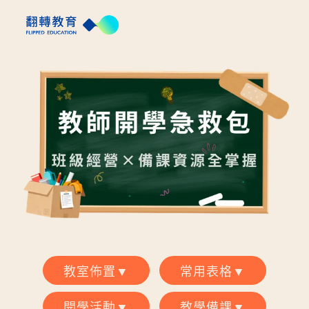
教室佈置▼
常用表格▼
開學活動▼
教學備課▼