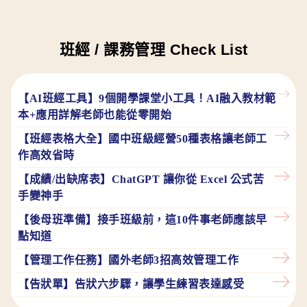
包
假
師
工
格
表
獎
攻
方
登
備
學
備
作、
現
勵
略
式，
記
範
習
忘
回
評
範
表，
掌
表、
本！
班經 / 課務管理
Check List
支
錄
家
量
本！
也
握
課
小
作
表
援
吸
附
缺
程
老
業、
等
表
睛
上
課
進
師
【AI班經工具】9個開學課堂小工具！AI融入
教材範
行
的
對
單
時
度
備
為
本+應用詳解
老師也能從零開始
獎
應
的
表、
忘
（附
追
勵
資
學
考
錄，
【班經表格大全】國中班級經營50種表格讓老師工
紀
蹤、
制
源
習
試
讓
作高效省時
獎
錄
度
及
進
登
溝
勵
單、
【成績/出缺席表】ChatGPT 讓你從 Excel 公式苦
能
範
度，
記
通
制
清
手變神手
激
本
讓
表
更
度、
勵
提
學
等
有
單）
師
【後母班準備】接手班級前，這10件事老師應該早
學
供
生
效
生
點知道
生
參
在
率
互
努
考
缺
【管理工作任務】國外老師3招高效管理工作
動
力
席
及
【告狀單】告狀六步驟，讓學生練習表達感受
向
期
親
上
間