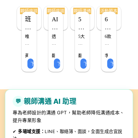
行
堂
融
及
級
新
戲
規
活
戳
親師座談
親師座談
親師溝通
活動範本
動
需
入
各
常
目
化
約
動：
樂
班
AI
5
6
方
求
平
式
規、
標
數
定 
教
PPT
親
時
個
款
向，
的
板
活
課
位
× 
材
幫
應
操
動
表
會
代
班
新
唯
透
5大
6款
教
天
範
助
用，
作
素
規
PPT
生
報
學
有
過
主
新
學
材
例
使
（文
本
材。
劃、
模
當
涯
簡
實
題
期
學
生
如
字/
用 
班
應
惡
+應
黃
翻
翻
李
家
單
風
期
板
探
用
規
從
點
圖
Canva
級
慧
轉
轉
衿
用
魔
用
下載 ▸
下載 ▸
下載 ▸
下載 ▸
長
直
格
規
瑜
教
教
綺
下
索
範
劃
不
名
像/
 AI 
幹
完
（小
觀
育
班
育
劃
老
怎
詳
同
系
錄
設
部、
載
與
本
模
魚
師
整
的
報
模
麼
解
老
角
統、
音）
計
掃
核
下
板
了
圖
模
板，
師）
辦
度
作
與
「互
地
心
載
下
解
像
板，
可
全
業
紙
動
工
導
說
掌
搭
素
載
親師溝通 AI 助理
💬
面
繳
本，
式
作、
師
明
握
配
養
思
交
打
遊
回
的
與
親
平
專為老師設計的溝通 GPT，幫助老師降低溝通成本、
（簡
考
紀
造
戲
家
理
具
師
板
提升專業形象
錄、
有
王
作
報
念，
共
生
使
期
溫
活
業、
範
✔
多場域支援：
LINE、聯絡簿、面談，全面生成合宜說
家
鳴
資
用
末
度
動」，
行