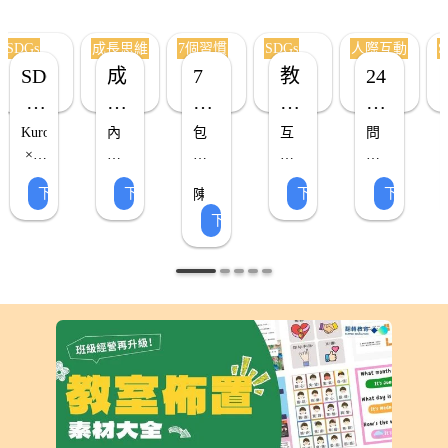
材
表
會
型
空
生
命
設
間
名
SDGs
成長思維
7個習慣
SDGs
人際互動
S
運
計，
必
字
SDGs
成
7
教
24
等
3步
存
外，
 教
長
個
室
個
圖
驟
在
教
片，
簡
及
師
室
型
好
佈
問
Kuroro
內
包
互
問
視
單
空
亦
佈
思
習
置
候
 × 
含
含
動
候
覺
完
間
可
置
達
維
海
慣
七
SDGs
式
圖
海
化
成
上
設
下載 ▸
下載 ▸
下載 ▸
下載 ▸
陳
克
報
個
牆
報
串
海
教
海
卡
與
的
計
明
下載 ▸
比
模
習
面
＋
慧
旗
報
室
報
教
遊
限
簡
17 
板
慣
老
結
24
戲
制，
單
素
+金
佈
（含
人
師
個 
+金
雙
合
種
化
加
的
材
句
置
Canva
際
SDGs
句，
語
視
問
讓
入
提
範
可
互
 指
可
情
覺
候
教
想
問
標
每
境、
化
圖
本
編
動
學
要
串
月
使
提
卡，
輯
更
的
旗
替
命
問
選
範
活
教
（檔
換
宣
設
擇
潑
室
本）
案
主
言
計，
喜
風
可
題，
製
鼓
歡