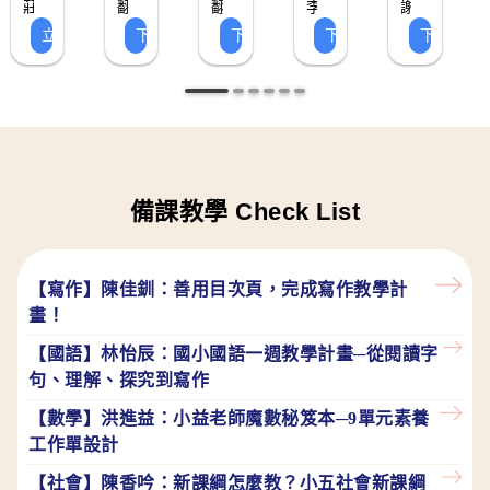
長
莊
翻
翻
李
謝
越
身
大
詞
本
用
學
我
位
文
學
思
歷
習
學
越
轉
轉
衿
汯
的
立即購買 ▸
下載 ▸
下載 ▸
下載 ▸
下載 ▸
翔
複
主
卡
的
翔
教
教
綺
恩
教
學
探
圖
學
生
考、
程，
單
習
教
老
習！
育
題，
育
使
老
內
老
信）
進
解
引
與
單
學
習
索
卡
習
師
師
師
學
針
透
用
容
行
決
導
創
包
單
學
教
單
實
對
過
方
做
觀
問
學
新
習
材
作
國
周
法、
整
察
題
生
教
各
小
哈
教
理，
單
思
的
從
學
式
三
里
學
用
考
能
動
理
分
到
窗
應
更
備課教學
Check List
力
物
念
組
六
帶
用
加
角
溝
活
年
孩
實
應
色
通
動，
級
子
例、
用
【寫作】陳佳釧：善用目次頁，完成寫作教學計
的
期
的
認
生
的
健
畫！
初、
數
識
字
角
康
期
學
自
卡
度
【國語】林怡辰：國小國語一週教學計畫─從閱讀字
問
中
趣
己
模
理
句、理解、探究到寫作
題，
都
味
和
版
解
連
【數學】洪進益：小益老師魔數秘笈本─9單元素養
適
學
他
下
國
結
工作單設計
用
習
人
載
文
到
單
認
真
【社會】陳香吟：新課綱怎麼教？小五社會新課綱