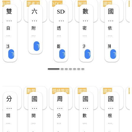
自然
思考法
SDGs
解謎
國語
雙
六
SDGs
數
國
語
頂
 環
學
小
教
思
境
遊
國
自
附
透
密
依
學
考
永
戲：
語
然
講
過
室
據
CLIL
探
帽
義、
續
故
密
逃
學
不
下載 ▸
沈
翻
洪
陳
究
學
事
脫
同
教
學
主
室
習
佳
轉
進
佳
下載 ▸
下載 ▸
下載 ▸
下載 ▸
學
習
閱
設
的
慧
教
益
釧
案
習
題
逃
單
習
老
單
讀 × 
育
計
（小
學
老
單
閱
脫
師
益
師
單
及
問
原
習
老
範
讀
大
含
小
題
則、
階
師）
本
學
集
十
卡，
探
七
段
個
幫
究 × 
大
設
習
合
數學
情緒學習
國語
國語
科
助
行
類
計
單
（含
分
國
周
國
國
學
學
動
型
十
一
組
小
哈
小
小
探
生
實
遊
種
封
究
培
踐
戲、
實
活
趣
里
生
趣
精
開
分
數
根
給
格
養
的
衍
用
動
味
窗
字
味
選
學
為
位
據
子，
換
學
家
生
國
應
莊
數
暖
自
三
數
字
語
課
讓
位
習
學
語