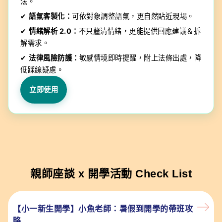
長
本）
力
訊
或
法。
評
的
提
為
才
的
溝
是
✔
語氣客製化：
可依對象調整語氣，更自然貼近現場。
語
班
供
追
會
問
通
列
生
級
老
蹤、
✔
情緒解析 2.0：
不只釐清情緒，更能提供回應建議＆拆
成
題，
與
印
成
文
師
獎
解需求。
為
引
互
出
等，
化
們
勵
神
導
動
紙
✔
法律風險防護：
敏感情境即時提醒，附上法條出處，降
並
創
制
隊
家
本
低踩線疑慮。
能
新
度、
友
長
依
且
師
一
立即使用
照
便
生
起
指
利
互
思
令
的
動
考
彈
數
及
對
性
位
親
話
調
教
師
整
學
溝
應
通
親師座談 x 開學活動
Check List
用
方
式
【小一新生開學】小魚老師：暑假到開學的帶班攻
略