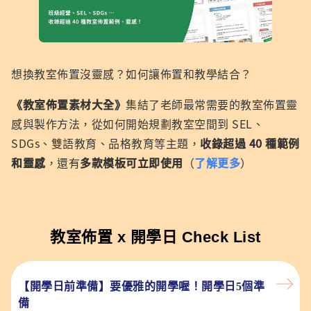
景
直
讓
作、
勵
的
接
成
班
學
方
列
長
級
生
式
印
心
標
思
向
想換教室佈置沒靈感？如何讓佈置和教學結合？
使
態
語
考
彼
用）
融
製
未
此
《教室佈置素材大全》
集結了老師最常需要的教室佈置靈
入
作、
來
傳
教
動
世
達
感與製作方法，從如何開始規劃教室空間到 SEL、
室
物
界
問
SDGs、雙語教育、品格教育等主題，
收錄超過 40 種範例
佈
大
的
候
和靈感
，還有
多款模板可立即使用
（
了解更多
）
置
軍
樣
模
貌
板
與
挑
戰
教室佈置 x 開學日
Check List
【開學日前準備】要優雅的開學喔！開學日5個準
備