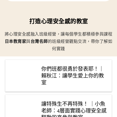
師
也
溝
能
通
保
打造心理安全感的教室
持
學
習
將心理安全感融入
班級經營，讓每個學生都積極參與課程
連
日本教育家
與
台灣名師
的班級經營觀點交流，帶你了解如
續
何實踐
性，
返
校
時
你們班都很勇於發表耶！｜
更
賴秋江：讓學生愛上你的教
能
室
快
速
銜
接
讓特殊生不再特殊！ ｜小魚
老師：4層面實踐心理安全感