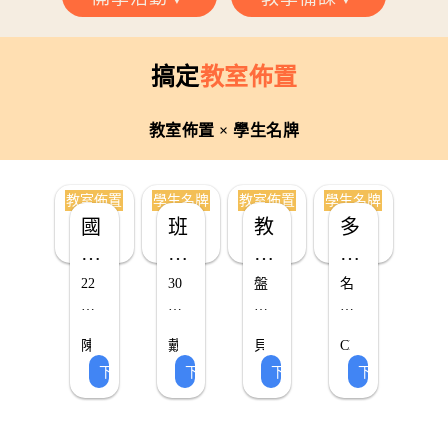
搞定
教室佈置
教室佈置 × 學生名牌
教室佈置
學生名牌
教室佈置
學生名牌
國
班
教
多
際
級
室
功
教
幹
佈
能
22
30
盤
名
育
部
置
名
面
種
點
牌
教
國
欄、
幹
六
教
牌
卡
陳
戴
貝
CLARA
家
部
室
除
室
造
步
卡
佳
瑞
拉
老
下載 ▸
下載 ▸
下載 ▸
下載 ▸
國
職
內
了
釧
平
教
師
佈
型
驟
模
旗
老
稱、
老
有
師
寫
置
名
計
板
師
師
日
＋
2款
哪
上
常
素
牌
劃
機
外
些
學