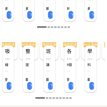
50
包
式
新
日
品
會
親
封
方
黃
黃
賴
林
黃
含
生
清
師
式
問：
資
備
通
信、
慧
慧
秋
淑
慧
下載 ▸
下載 ▸
下載 ▸
下載 ▸
下載 ▸
教
資
單、
座
說
瑜
瑜
江
媛
瑜
事
源
忘
知
健
室
（小
料
（小
資
老
談
老
明、
（小
務
包
清
單
康
魚
魚
師
師
魚
環
袋
料
會
給
老
老
老
檢
單
範
管
境、
封
通
PPT
家
師）
師）
師）
核
本
理
班
面、
知
以
長
級
放
單
及
的
表
通
獎勵制度
檢核表格
導師管理
課務管理
科任溝通
常
學
等，
親
一
知
吸
整
班
各
學
規、
接
掌
師
封
單
睛
學
級
式
習
課
回
握
座
信、
表
調
返
談
健
集
年
行
登
表
線
提
讓
8個
科
規
查
校
會
康
點
親
政
記
現
上
供
學
課
任
劃、
表、
日
通
管
卡
實
師
教
高
生
表、
務
通
老
班
認
與
知
理
劉
翻
翻
劉
翻
體
師
透
管
師
溝
效
通
知
級
識
開
單
通
湘
轉
轉
湘
轉
文
下載 ▸
下載 ▸
下載 ▸
下載 ▸
下載 ▸
通
整
過
理
班
菱
教
教
菱
教
通
範
知
單、
幹
同
學
範
知
用
老
學
育
檢
育
表
老
級
育
部、
學
日
本
單、
攻
本！
單
小
師
師
的
年
核
格：
經
掃
九
日
略
請
老
班
親
表
作
營
地
宮
常
級
師
的
業
必