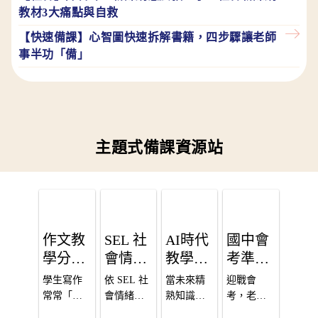
知
實
教材3大痛點與自救
中
世
的
【快速備課】心智圖快速拆解書籍，四步驟讓老師
界
自
事半功「備」
中
己
的
環
境
汙
染
主題式備課資源站
與
永
續
議
題
作文教
SEL 社
AI時代
國中會
學分齡
會情緒
教學
考準備
攻略：
學習教
力：給
全攻
學生寫作
依 SEL 社
當未來精
迎戰會
國中小
學資源
老師的
略：考
常常「寫
會情緒學
熟知識的
考，老
老師必
不出
分享平
習5大核心
PBL專
能力將被 
題趨勢
師、學生