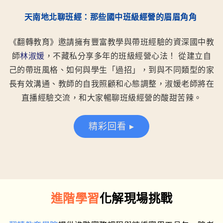
融入班級
章、設計
經營與課
專題課程
天南地北聊班經：那些國中班級經營的眉眉角角
堂活動的
SOP與範例
最佳策
下載等。
《翻轉教育》邀請擁有豐富教學與帶班經驗的資深國中教
略。
師
林淑媛
，不藏私分享多年的班級經營心法！ 從建立自
己的帶班風格、如何與學生「過招」，到與不同類型的家
長有效溝通、教師的自我照顧和心態調整，淑媛老師將在
直播經驗交流，和大家暢聊班級經營的酸甜苦辣。
精彩回看 ▸
進階學習
化解現場挑戰