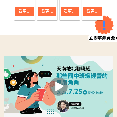
來」、
能力分
AI 所取
與家長必
備資源
台
題設計
＋大補
「詞彙不
類，精選
代，從真
備的關鍵
包！
看更多 ▸
看更多 ▸
實作指
看更多 ▸
帖＋讀
看更多 ▸
足」、
教師們分
實情境中
資源！一
南
書計畫
「文不對
享的優質
轉化知識
站式統整
題」⋯老
教案範本
的專題式
各科趨勢
師可以怎
資源、案
學習
與讀書方
麼教？
例文章。
（Project-
法，幫助
立即解鎖資源 
《翻轉教
無論你是
Based 
學生高效
育》整合
剛入門的
Learning,PBL）
複習，穩
國中小各
新手教
更加重
穩拿高
年齡層的
師，或想
要。《翻
分！
作文教學
深化融入
轉教育》
資源和文
班級經營
整理「給
章，一起
的資深老
老師的PBL
幫助提升
師，都能
專題設計
學生作文
在這裡找
實作指
實力！
到你需要
南」，內
的靈感與
含PBL教學
工具，快
法介紹與
速掌握SEL
案例文