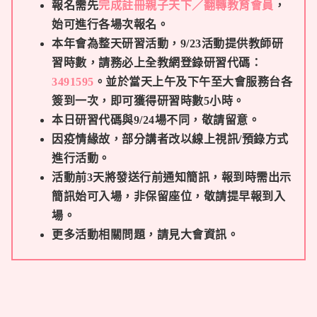
報名需先
完成註冊親子天下
／翻轉教育
會員
，
始可進行各場次報名。
本年會為整天研習活動，
9/23活動提供教師研
習時數，請務必上全教網登錄研習代碼：
3491595
。並於當天上午及下午至大會服務台各
簽到一次，即可獲得研習時數5小時。
本日研習代碼與9/24場不同，敬請留意。
因疫情緣故，部分講者改以線上視訊/預錄方式
進行活動。
活動前3天將發送行前通知簡訊，報到時需出示
簡訊始可入場，非保留座位，敬請提早報到入
場。
更多活動相關問題，請見
大會資訊
。