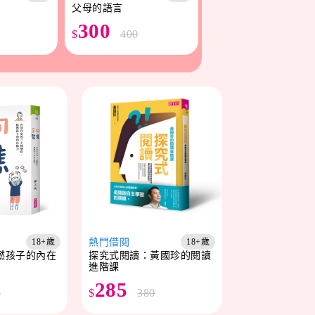
父母的語言
300
$
400
熱門借閱
18+歲
18+歲
燃孩子的內在
探究式閱讀：黃國珍的閱讀
進階課
285
0
$
380