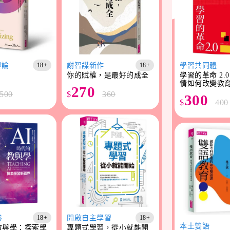
理論
謝智謀新作
學習共同體
18+
18+
你的賦權，是最好的成全
學習的革命 2.
情如何改變教
270
500
$
360
300
$
400
養
開啟自主學習
18+
18+
本土雙語
教與學：探索學
專題式學習，從小就能開