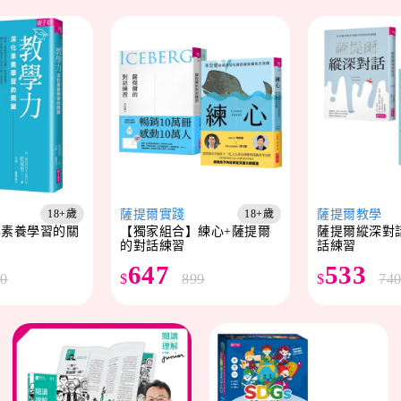
薩提爾實踐
薩提爾教學
18+歲
18+歲
化素養學習的關
【獨家組合】練心+薩提爾
薩提爾縱深對
的對話練習
話練習
647
533
00
$
899
$
74