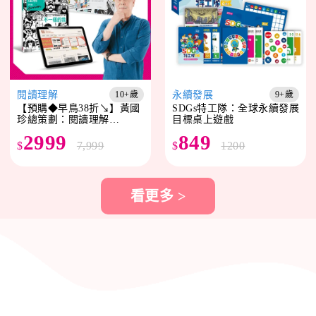
閱讀理解
永續發展
10+歲
9+歲
【預購◆早鳥38折↘】黃國
SDGs特工隊：全球永續發展
珍總策劃：閱讀理解
目標桌上遊戲
junior(一年期)
2999
849
$
7,999
$
1200
看更多 >