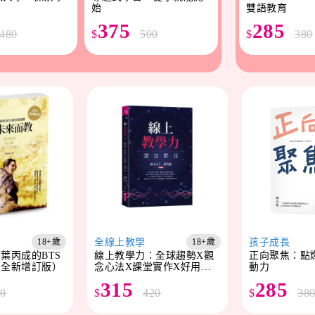
始
雙語教育
375
285
480
$
500
$
380
全線上教學
孩子成長
18+歲
18+歲
葉丙成的BTS
線上教學力：全球趨勢X觀
正向聚焦：點
（全新增訂版）
念心法X課堂實作X好用工
動力
具
315
285
50
$
420
$
38