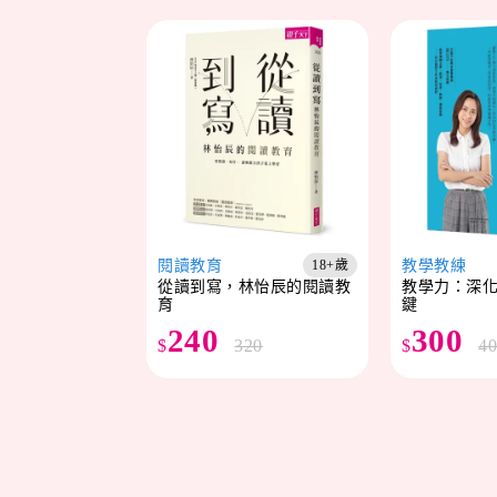
閱讀教育
教學教練
18+歲
從讀到寫，林怡辰的閱讀教
教學力：深
育
鍵
240
300
$
320
$
4