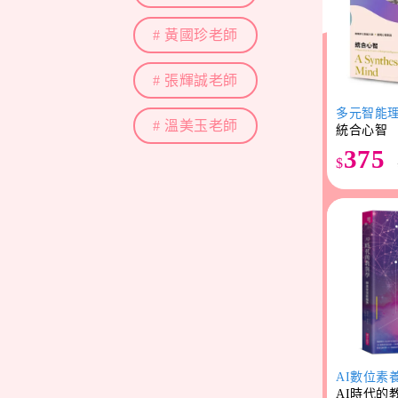
# 黃國珍老師
# 張輝誠老師
多元智能
# 溫美玉老師
統合心智
375
$
AI數位素
AI時代的