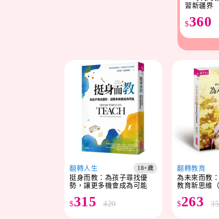
習新疆界
360
$
翻轉人生
翻轉教育
18+歲
挺身而教：為孩子尋找優
為未來而教：
勢，讓更多機會成為可能
教育新思維
315
263
$
420
$
3