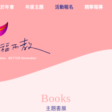
關於年會
年度主題
活動報名
精華報導
.
.
Books
主題書展