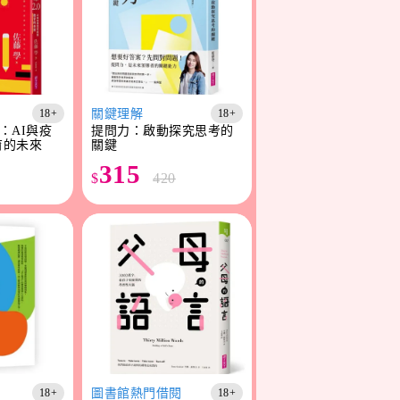
關鍵理解
18+
18+
0：AI與疫
提問力：啟動探究思考的
育的未來
關鍵
315
$
420
圖書館熱門借閱
18+
18+