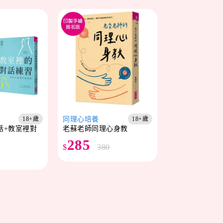
同理心培養
18+歲
18+歲
話+教室裡對
老蘇老師同理心身教
285
$
380
0