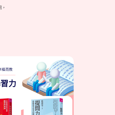
同，
！
為幸福而教
學習力