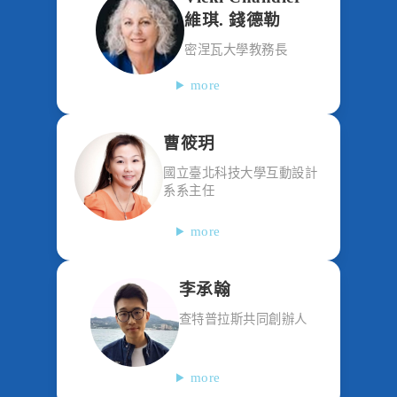
維琪. 錢德勒
密涅瓦大學教務長
more
曹筱玥
國立臺北科技大學互動設計
系系主任
more
李承翰
查特普拉斯共同創辦人
more